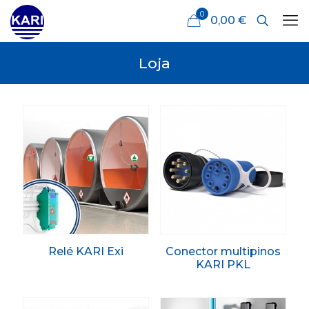
0
0,00 €
Loja
Relé KARI Exi
Conector multipinos
KARI PKL