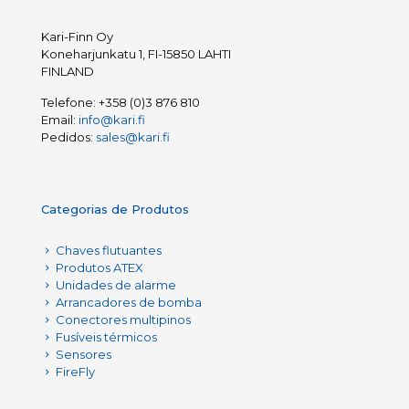
Kari-Finn Oy
Koneharjunkatu 1, FI-15850 LAHTI
FINLAND
Telefone:
+358 (0)3 876 810
Email:
info@kari.fi
Pedidos:
sales@kari.fi
Categorias de Produtos
Chaves flutuantes
Produtos ATEX
Unidades de alarme
Arrancadores de bomba
Conectores multipinos
Fusíveis térmicos
Sensores
FireFly