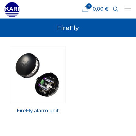
0
0,00 €
FireFly
FireFly alarm unit