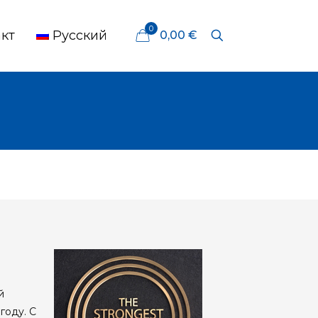
0
кт
Русский
0,00 €
й
году. С