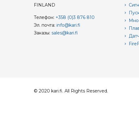
FINLAND
Сигн
Пуск
Телефон:
+358 (0)3 876 810
Мног
Эл. почта:
info@kari.fi
Плав
Заказы:
sales@kari.fi
Датч
FireF
© 2020 kari.fi. All Rights Reserved.