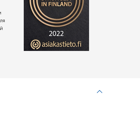
и
ля
ий