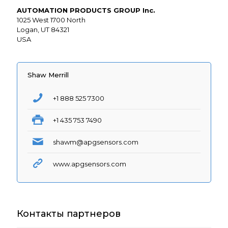
AUTOMATION PRODUCTS GROUP Inc.
1025 West 1700 North
Logan, UT 84321
USA
Shaw Merrill
+1 888 525 7300
+1 435 753 7490
shawm@apgsensors.com
www.apgsensors.com
Контакты партнеров