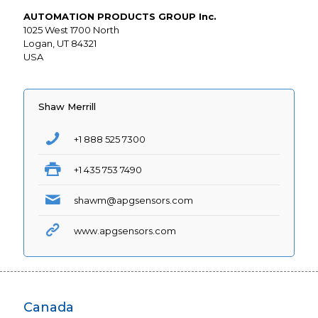
AUTOMATION PRODUCTS GROUP Inc.
1025 West 1700 North
Logan, UT 84321
USA
Shaw Merrill
+1 888 525 7300
+1 435 753 7490
shawm@apgsensors.com
www.apgsensors.com
Canada