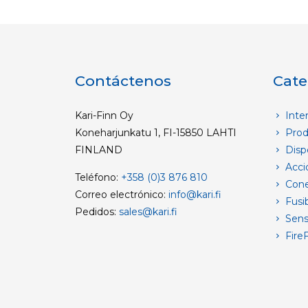
Contáctenos
Cate
Kari-Finn Oy
Inter
Koneharjunkatu 1, FI-15850 LAHTI
Prod
FINLAND
Dispo
Acci
Teléfono:
+358 (0)3 876 810
Cone
Correo electrónico:
info@kari.fi
Fusib
Pedidos:
sales@kari.fi
Sens
FireF