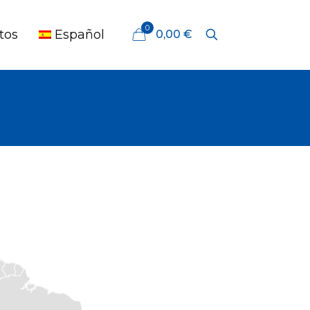
0
tos
Español
0,00 €