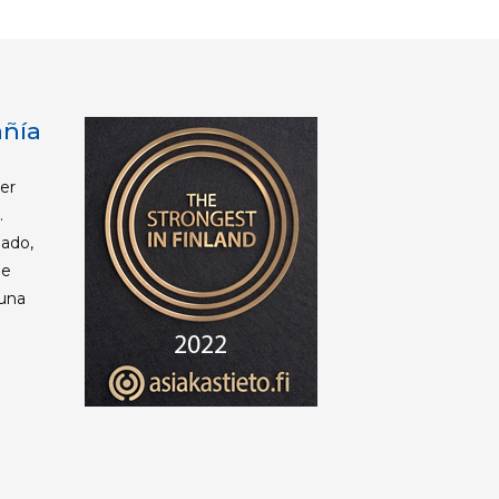
añía
mer
.
ado,
de
 una