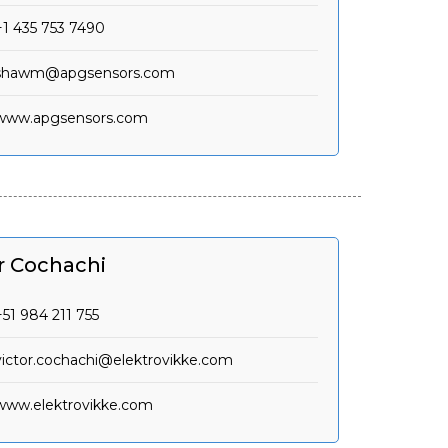
+1 435 753 7490
shawm@apgsensors.com
www.apgsensors.com
r Cochachi
+51 984 211 755
victor.cochachi@elektrovikke.com
www.elektrovikke.com