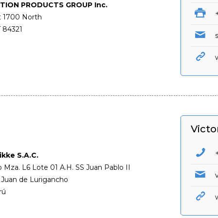
ION PRODUCTS GROUP Inc.
t 1700 North
 84321
Victo
u
ikke S.A.C.
lo Mza. L6 Lote 01 A.H. SS Juan Pablo II
 Juan de Lurigancho
rú