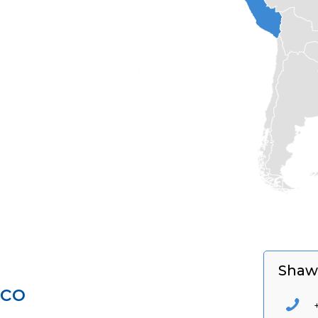
Shaw 
ico