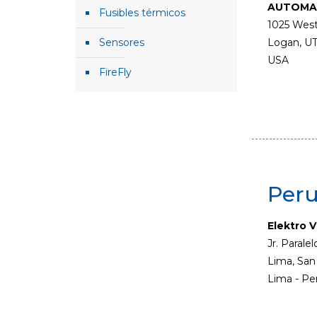
AUTOMAT
Fusibles térmicos
1025 Wes
Logan, UT
Sensores
USA
FireFly
Per
Elektro V
Jr. Parale
Lima, San
Lima - Pe