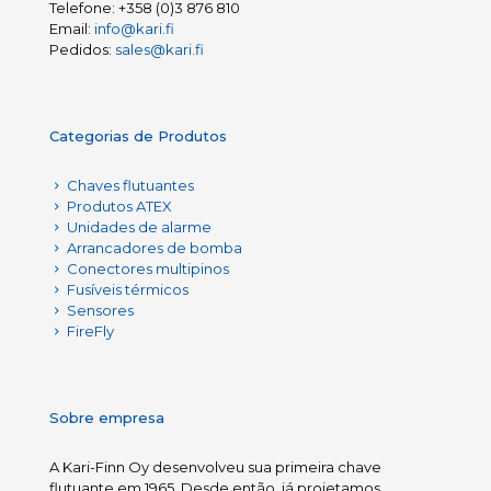
Telefone:
+358 (0)3 876 810
Email:
info@kari.fi
Pedidos:
sales@kari.fi
Categorias de Produtos
Chaves flutuantes
Produtos ATEX
Unidades de alarme
Arrancadores de bomba
Conectores multipinos
Fusíveis térmicos
Sensores
FireFly
Sobre empresa
A Kari-Finn Oy desenvolveu sua primeira chave
flutuante em 1965. Desde então, já projetamos,