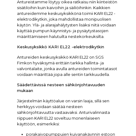
Antureistamme löytyy oikea ratkaisu niin kiinteistön
sisätiloihin kuin kaivoihin ja säiliöihinkin. Kaikkien
antureidemme keskusyksikkönä toimii KARI EL22 -
elektrodikytkin, joka mahdollistaa monipuolisen
käytön. Ylä- ja alarajahälytysten lisäksi niitä voidaan
käyttää pumpun käynnistys- ja pysäytystasojen
määrittämiseen halutuilta nestekorkeuksilta.
Keskusyksikkö KARI EL22 -elektrodikytkin
Antureiden keskusyksikkö KARI EL22 on SGS
Fimkon hyväksymä erittäin tarkka hallinta- ja
valvontalaite, jonka avulla antureiden toimintatasot
voidaan määrittää jopa alle sentin tarkkuudella.
Säädettävissä nesteen sähkönjohtavuuden
mukaan
Järjestelmän käyttöalue on varsin laaja, sillä sen
herkkyys voidaan säätää nesteen
sähkönjohtavuutta vastaavaksi. Anturivalinnasta
riippuen KARI EL22 soveltuu monenlaiseen
käyttöön, esimerkiksi:
porakaivopumppujen kuivanakäynnin estoon