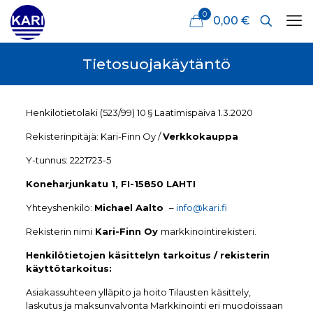
0
0,00 €
Tietosuojakäytäntö
Henkilötietolaki (523/99) 10 § Laatimispäivä 1.3.2020
Rekisterinpitäjä: Kari-Finn Oy /
Verkkokauppa
Y-tunnus: 2221723-5
Koneharjunkatu 1, FI-15850 LAHTI
Yhteyshenkilö:
Michael Aalto
–
info@kari.fi
Rekisterin nimi
Kari-Finn Oy
markkinointirekisteri.
Henkilötietojen käsittelyn tarkoitus / rekisterin
käyttötarkoitus:
Asiakassuhteen ylläpito ja hoito Tilausten käsittely,
laskutus ja maksunvalvonta Markkinointi eri muodoissaan