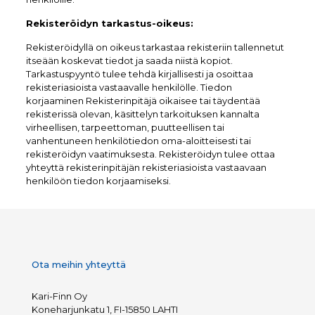
Rekisteröidyn tarkastus-oikeus:
Rekisteröidyllä on oikeus tarkastaa rekisteriin tallennetut
itseään koskevat tiedot ja saada niistä kopiot.
Tarkastuspyyntö tulee tehdä kirjallisesti ja osoittaa
rekisteriasioista vastaavalle henkilölle. Tiedon
korjaaminen Rekisterinpitäjä oikaisee tai täydentää
rekisterissä olevan, käsittelyn tarkoituksen kannalta
virheellisen, tarpeettoman, puutteellisen tai
vanhentuneen henkilötiedon oma-aloitteisesti tai
rekisteröidyn vaatimuksesta. Rekisteröidyn tulee ottaa
yhteyttä rekisterinpitäjän rekisteriasioista vastaavaan
henkilöön tiedon korjaamiseksi.
Ota meihin yhteyttä
Kari-Finn Oy
Koneharjunkatu 1, FI-15850 LAHTI