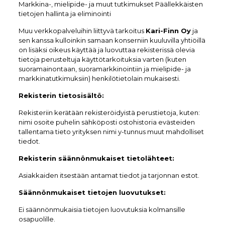
Markkina-, mielipide- ja muut tutkimukset Päällekkäisten
tietojen hallinta ja eliminointi
Muu verkkopalveluihin liittyvä tarkoitus
Kari-Finn Oy
ja
sen kanssa kulloinkin samaan konserniin kuuluvilla yhtiöillä
on lisäksi oikeus käyttää ja luovuttaa rekisterissä olevia
tietoja perusteltuja käyttötarkoituksia varten (kuten
suoramainontaan, suoramarkkinointiin ja mielipide- ja
markkinatutkimuksiin) henkilötietolain mukaisesti.
Rekisterin tietosisältö:
Rekisteriin kerätään rekisteröidyistä perustietoja, kuten:
nimi osoite puhelin sähköposti ostohistoria evästeiden
tallentama tieto yrityksen nimi y-tunnus muut mahdolliset
tiedot.
Rekisterin säännönmukaiset tietolähteet:
Asiakkaiden itsestään antamat tiedot ja tarjonnan estot.
Säännönmukaiset tietojen luovutukset:
Ei säännönmukaisia tietojen luovutuksia kolmansille
osapuolille.