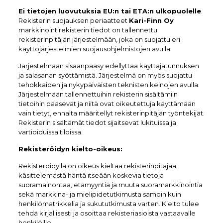
Ei tietojen luovutuksia EU:n tai ETA:n ulkopuolelle
.
Rekisterin suojauksen periaatteet
Kari-Finn Oy
markkinointirekisterin tiedot on tallennettu
rekisterinpitäjän järjestelmään, joka on suojattu eri
käyttöjärjestelmien suojausohjelmistojen avulla.
Järjestelmään sisäänpääsy edellyttää käyttäjätunnuksen
ja salasanan syöttämistä. Järjestelmä on myös suojattu
tehokkaiden ja nykypäiväisten teknisten keinojen avulla.
Järjestelmään tallennettuihin rekisterin sisältämiin
tietoihin pääsevät ja niitä ovat oikeutettuja käyttämään
vain tietyt, ennalta määritellyt rekisterinpitäjän työntekijät.
Rekisterin sisältämät tiedot sijaitsevat lukituissa ja
vartioiduissa tiloissa.
Rekisteröidyn kielto-oikeus:
Rekisteröidyllä on oikeus kieltää rekisterinpitäjää
käsittelemästä häntä itseään koskevia tietoja
suoramainontaa, etämyyntiä ja muuta suoramarkkinointia
sekä markkina- ja mielipidetutkimusta samoin kuin
henkilömatrikkelia ja sukututkimusta varten. Kielto tulee
tehdä kirjallisesti ja osoittaa rekisteriasioista vastaavalle
henkilöille.