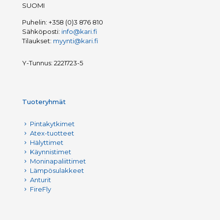
SUOMI
Puhelin:
+358 (0)3 876 810
Sähköposti:
info@kari.fi
Tilaukset:
myynti@kari.fi
Y-Tunnus: 2221723-5
Tuoteryhmät
Pintakytkimet
Atex-tuotteet
Hälyttimet
Käynnistimet
Moninapaliittimet
Lämpösulakkeet
Anturit
FireFly