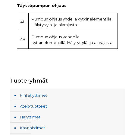
Täyttöpumpun ohjaus
Pumpun ohjaus yhdellä kytkinelementillä.
4L
Hälytys ylä- ja alarajasta.
Pumpun ohjaus kahdella
4A
kytkinelementillä. Hälytys ylä- ja alarajasta.
Tuoteryhmät
Pintakytkimet
Atex-tuotteet
Hälyttimet
Käynnistimet