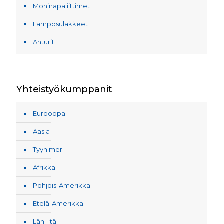
Moninapaliittimet
Lämpösulakkeet
Anturit
Yhteistyökumppanit
Eurooppa
Aasia
Tyynimeri
Afrikka
Pohjois-Amerikka
Etelä-Amerikka
Lähi-itä