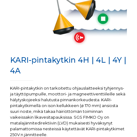
KARI-pintakytkin 4H | 4L | 4Y |
4A
KARI-pintakytkin on tarkoitettu ohjauslaitteeksi tyhjennys-
ja täyttöpumpuille, moottori- ja magneettiventtiileille sekä
hälytyskojeeksi halutusta pinnankorkeudesta. KARI-
pintakytkimellä on ison kellukkeen (ø 170 mm) ansiosta
suuri noste, mikä takaa häiriöttömän toiminnan
vaikeissakin likavesitapauksissa. SGS FIMKO Oy on
matalajännitedirektiivin (LVD) mukaisesti hyväksynyt
palamattomissa nesteissä käytettävät KARI-pintakytkimet
250V:n jännitteelle.