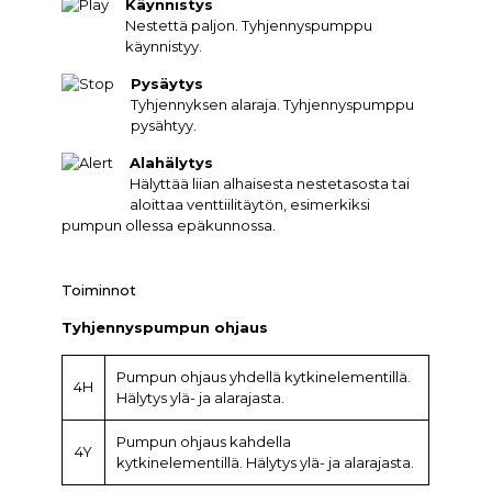
Käynnistys
Nestettä paljon. Tyhjennyspumppu
käynnistyy.
Pysäytys
Tyhjennyksen alaraja. Tyhjennyspumppu
pysähtyy.
Alahälytys
Hälyttää liian alhaisesta nestetasosta tai
aloittaa venttiilitäytön, esimerkiksi
pumpun ollessa epäkunnossa.
Toiminnot
Tyhjennyspumpun ohjaus
Pumpun ohjaus yhdellä kytkinelementillä.
4H
Hälytys ylä- ja alarajasta.
Pumpun ohjaus kahdella
4Y
kytkinelementillä. Hälytys ylä- ja alarajasta.