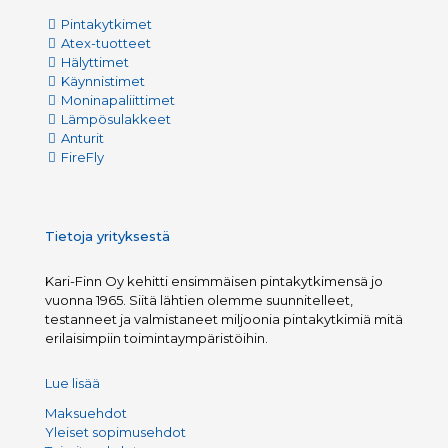
Pintakytkimet
Atex-tuotteet
Hälyttimet
Käynnistimet
Moninapaliittimet
Lämpösulakkeet
Anturit
FireFly
Tietoja yrityksestä
Kari-Finn Oy kehitti ensimmäisen pintakytkimensä jo
vuonna 1965. Siitä lähtien olemme suunnitelleet,
testanneet ja valmistaneet miljoonia pintakytkimiä mitä
erilaisimpiin toimintaympäristöihin.
Lue lisää
Maksuehdot
Yleiset sopimusehdot