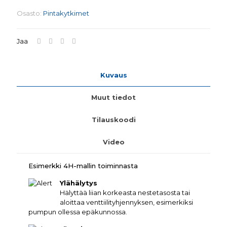
Osasto:
Pintakytkimet
Jaa
Kuvaus
Muut tiedot
Tilauskoodi
Video
Esimerkki 4H-mallin toiminnasta
Ylähälytys
Hälyttää liian korkeasta nestetasosta tai
aloittaa venttiilityhjennyksen, esimerkiksi
pumpun ollessa epäkunnossa.